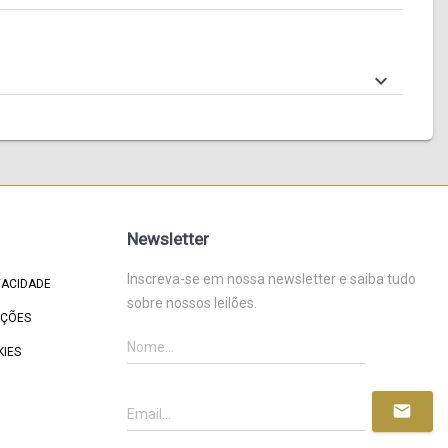
keyboard_arrow_down
Newsletter
Inscreva-se em nossa newsletter e saiba tudo
VACIDADE
sobre nossos leilões.
IÇÕES
KIES
mail