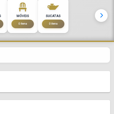
S
MÓVEIS
SUCATAS
0 itens
0 itens